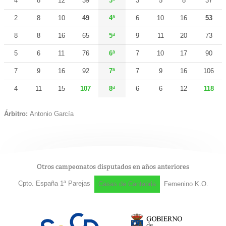
4
8
12
39
3ª
3
5
8
37
2
8
10
49
4ª
6
10
16
53
8
8
16
65
5ª
9
11
20
73
5
6
11
76
6ª
7
10
17
90
7
9
16
92
7ª
7
9
16
106
4
11
15
107
8ª
6
6
12
118
Árbitro:
Antonio García
Otros campeonatos disputados en años anteriores
Cpto. España 1ª Parejas
Casas de Cantabria
Femenino K.O.