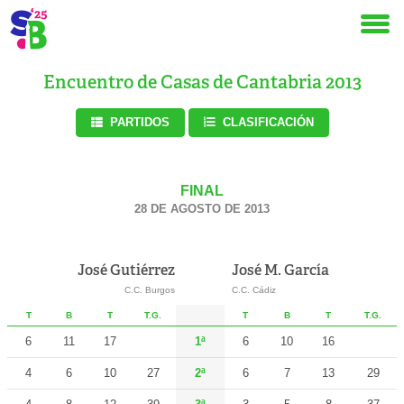
Encuentro de Casas de Cantabria 2013
PARTIDOS
CLASIFICACIÓN
FINAL
28 DE AGOSTO DE 2013
José Gutiérrez
José M. García
C.C. Burgos
C.C. Cádiz
T
B
T
T.G.
T
B
T
T.G.
6
11
17
1ª
6
10
16
4
6
10
27
2ª
6
7
13
29