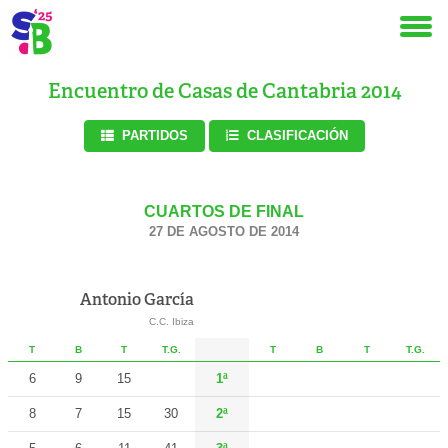
Encuentro de Casas de Cantabria 2014
PARTIDOS
CLASIFICACIÓN
CUARTOS DE FINAL
27 DE AGOSTO DE 2014
Antonio García
C.C. Ibiza
T
B
T
T.G.
T
B
T
T.G.
6
9
15
1ª
8
7
15
30
2ª