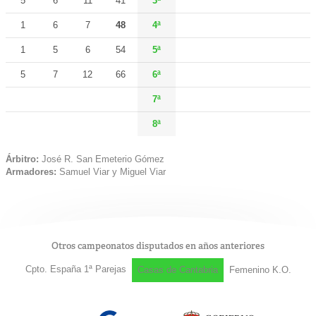
5
6
11
41
3ª
1
6
7
48
4ª
1
5
6
54
5ª
5
7
12
66
6ª
7ª
8ª
Árbitro:
José R. San Emeterio Gómez
Armadores:
Samuel Viar y Miguel Viar
Otros campeonatos disputados en años anteriores
Cpto. España 1ª Parejas
Casas de Cantabria
Femenino K.O.