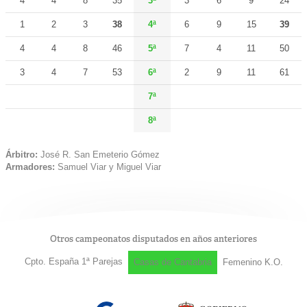
4
4
8
35
3ª
3
6
9
24
1
2
3
38
4ª
6
9
15
39
4
4
8
46
5ª
7
4
11
50
3
4
7
53
6ª
2
9
11
61
7ª
8ª
Árbitro:
José R. San Emeterio Gómez
Armadores:
Samuel Viar y Miguel Viar
Otros campeonatos disputados en años anteriores
Cpto. España 1ª Parejas
Casas de Cantabria
Femenino K.O.