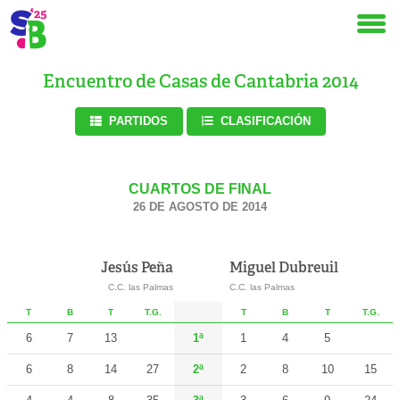
Encuentro de Casas de Cantabria 2014
PARTIDOS
CLASIFICACIÓN
CUARTOS DE FINAL
26 DE AGOSTO DE 2014
Jesús Peña
Miguel Dubreuil
C.C. las Palmas
C.C. las Palmas
T
B
T
T.G.
T
B
T
T.G.
6
7
13
1ª
1
4
5
6
8
14
27
2ª
2
8
10
15