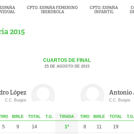
 ESPAÑA
CPTO. ESPAÑA FEMENINO
CPTO. ESPAÑA
C
IVIDUAL
IBERDROLA
INFANTIL
D
ia 2015
CUARTOS DE FINAL
25 DE AGOSTO DE 2015
dro López
Antonio 
C.C. Burgos
C.C. Burgos
T
IRO
B
IRLE
T
OTAL
T.G.
TIRADA
T
IRO
B
IRLE
T
OTAL
T.G
5
9
14
1ª
8
11
19