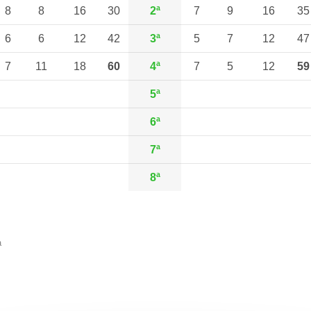
8
8
16
30
2ª
7
9
16
35
6
6
12
42
3ª
5
7
12
47
7
11
18
60
4ª
7
5
12
59
5ª
6ª
7ª
8ª
a