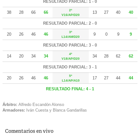
RESULTADO PARCIAL: 1 - 0
2º
38
28
66
66
13
27
40
40
V16/AP/D20
RESULTADO PARCIAL: 2 - 0
3º
20
26
46
46
9
0
9
9
L14/AM/D20
RESULTADO PARCIAL: 3 - 0
4º
14
20
34
34
34
28
62
62
V18/AP/D20
RESULTADO PARCIAL: 3 - 1
5º
20
26
46
46
17
27
44
44
L14/AP/A10
RESULTADO FINAL: 4 - 1
Árbitro:
Alfredo Escandón Alonso
Armadores:
Iván Cuesta y Blanca Gandarillas
Comentarios en vivo