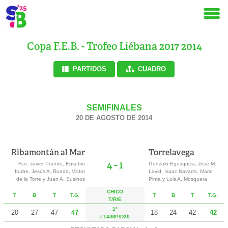
Copa F.E.B. - Trofeo Liébana 2017 2014
PARTIDOS
CUADRO
SEMIFINALES
20 DE AGOSTO DE 2014
Ribamontán al Mar
Torrelavega
4 - 1
Fco. Javier Puente, Eusebio
Gonzalo Egusquiza, José M.
Iturbe, Jesús A. Rueda, Victor
Lavid, Isaac Navarro, Mario
de la Torre y Juan A. Susinos
Pinta y Luis A. Mosquera
CHICO
T
B
T
T.G.
T
B
T
T.G.
T
/R
/E
1º
20
27
47
47
18
24
42
42
L14/MP/D20