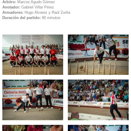
Árbitro:
Marcos Agudo Gómez
Anotador:
Gabriel Villar Pérez
Armadores:
Hugo Álvarez y Raúl Zurita
Duración del partido:
90 minutos