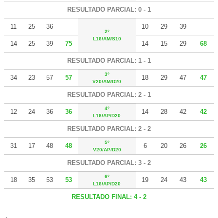
RESULTADO PARCIAL: 0 - 1
11
25
36
10
29
39
2º
L16/AM/S10
14
25
39
75
14
15
29
68
RESULTADO PARCIAL: 1 - 1
3º
34
23
57
57
18
29
47
47
V20/AM/D20
RESULTADO PARCIAL: 2 - 1
4º
12
24
36
36
14
28
42
42
L16/AP/D20
RESULTADO PARCIAL: 2 - 2
5º
31
17
48
48
6
20
26
26
V20/AP/D20
RESULTADO PARCIAL: 3 - 2
6º
18
35
53
53
19
24
43
43
L16/AP/D20
RESULTADO FINAL: 4 - 2