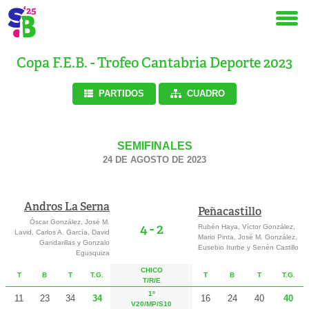
Copa F.E.B. - Trofeo Cantabria Deporte 2023
PARTIDOS
CUADRO
SEMIFINALES
24 DE AGOSTO DE 2023
Andros La Serna
Peñacastillo
Óscar González, José M.
4 - 2
Rubén Haya, Víctor González,
Lavid, Carlos A. García, David
Mario Pinta, José M. González,
Gandarillas y Gonzalo
Eusebio Iturbe y Senén Castillo
Egusquiza
CHICO
T
B
T
T.G.
T
B
T
T.G.
T
/R
/E
1º
11
23
34
34
16
24
40
40
V20/MP/S10