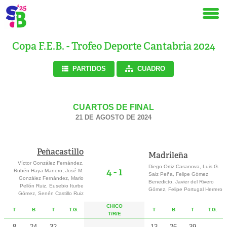
Copa F.E.B. - Trofeo Deporte Cantabria 2024
PARTIDOS
CUADRO
CUARTOS DE FINAL
21 DE AGOSTO DE 2024
Peñacastillo
Madrileña
Víctor González Fernández,
Diego Ortiz Casanova, Luis G.
4 - 1
Rubén Haya Manero, José M.
Saiz Peña, Felipe Gómez
González Fernández, Mario
Benedicto, Javier del Rivero
Pellón Ruiz, Eusebio Iturbe
Gómez, Felipe Portugal Herrero
Gómez, Senén Castillo Ruiz
CHICO
T
B
T
T.G.
T
B
T
T.G.
T
/R
/E
8
24
32
13
26
39