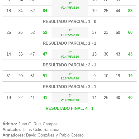
1º
V14/MP/S10
18
34
52
84
19
25
44
83
RESULTADO PARCIAL: 1 - 0
2º
26
26
52
52
37
23
60
60
L19/AM/A10
RESULTADO PARCIAL: 1 - 1
3º
14
33
47
47
13
30
43
43
V14/MP/S10
RESULTADO PARCIAL: 2 - 1
4º
31
20
51
51
9
10
19
19
L19/AM/A10
RESULTADO PARCIAL: 3 - 1
5º
19
22
41
41
14
26
40
40
V14/MP/S10
RESULTADO FINAL: 4 - 1
Árbitro:
Juan C. Ruiz Campos
Anotador:
Elías Célis Sánchez
Armadores:
David González y Pablo Cossío