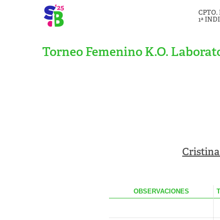
CPTO.
1ª IND
Torneo Femenino K.O. Laborato
Cristina
OBS
ERVACIONES