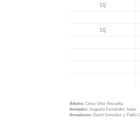
1Q
1Q
Árbitro:
Celso Ortiz Revuelta
Anotador:
Augusto Fernández Salas
Armadores:
David González y Pablo 