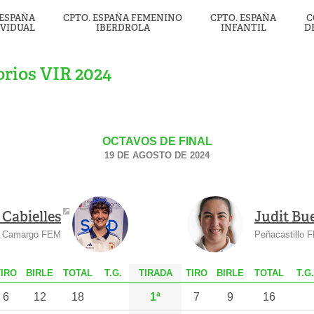
 ESPAÑA
CPTO. ESPAÑA FEMENINO
CPTO. ESPAÑA
C
IVIDUAL
IBERDROLA
INFANTIL
D
rios VIR 2024
OCTAVOS DE FINAL
19 DE AGOSTO DE 2024
 Cabielles
Judit Bu
Camargo FEM
Peñacastillo 
T
IRO
B
IRLE
T
OTAL
T.G.
TIRADA
T
IRO
B
IRLE
T
OTAL
T.G.
6
12
18
1ª
7
9
16