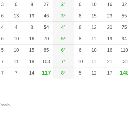
3
6
9
27
2ª
6
10
16
32
6
13
19
46
3ª
8
15
23
55
4
4
8
54
4ª
8
12
20
75
6
10
16
70
5ª
8
11
19
94
5
10
15
85
6ª
6
10
16
110
7
11
18
103
7ª
10
11
21
13
117
14
7
7
14
8ª
5
12
17
Cossio