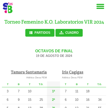
Torneo Femenino K.O. Laboratorios VIR 2024
PARTIDOS
CUADRO
OCTAVOS DE FINAL
19 DE AGOSTO DE 2024
Tamara Santamaría
Iris Cagigas
Atlético Deva FEM
Atlético Deva FEM
T
B
T
T.G.
T
B
T
T.G.
3
7
10
1ª
7
11
18
6
9
15
25
2ª
6
10
16
34