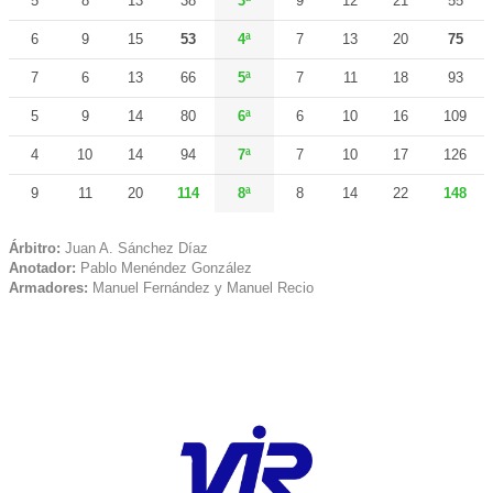
5
8
13
38
3ª
9
12
21
55
6
9
15
53
4ª
7
13
20
75
7
6
13
66
5ª
7
11
18
93
5
9
14
80
6ª
6
10
16
109
4
10
14
94
7ª
7
10
17
126
9
11
20
114
8ª
8
14
22
148
Árbitro:
Juan A. Sánchez Díaz
Anotador:
Pablo Menéndez González
Armadores:
Manuel Fernández y Manuel Recio