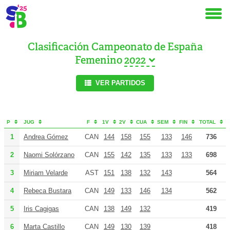
Clasificación Campeonato de España
Femenino
VER PARTIDOS
P
JUG
F
1V
2V
CUA
SEM
FIN
TOTAL
1
Andrea Gómez
CAN
144
158
155
133
146
736
2
Naomi Solórzano
CAN
155
142
135
133
133
698
3
Miriam Velarde
AST
151
138
132
143
564
4
Rebeca Bustara
CAN
149
133
146
134
562
5
Iris Cagigas
CAN
138
149
132
419
6
Marta Castillo
CAN
149
130
139
418