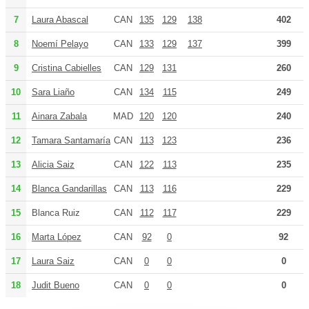
7
Laura Abascal
CAN
135
129
138
402
8
Noemí Pelayo
CAN
133
129
137
399
9
Cristina Cabielles
CAN
129
131
260
10
Sara Liaño
CAN
134
115
249
11
Ainara Zabala
MAD
120
120
240
12
Tamara Santamaría
CAN
113
123
236
13
Alicia Saiz
CAN
122
113
235
14
Blanca Gandarillas
CAN
113
116
229
15
Blanca Ruiz
CAN
112
117
229
16
Marta López
CAN
92
0
92
17
Laura Saiz
CAN
0
0
0
18
Judit Bueno
CAN
0
0
0