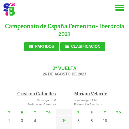
Campeonato de España Femenino - Iberdrola
2023
PARTIDOS
CLASIFICACIÓN
2ª VUELTA
26 DE AGOSTO DE 2023
Cristina Cabielles
Miriam Velarde
Camargo FEM
Torrelavega FEM
Federación Cántabra
Federación Asturiana
T
B
T
T.G.
T
B
T
T.G.
1
3
4
1ª
8
8
16