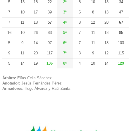
5
13
18
22
2ª
8
10
18
34
7
10
17
39
3ª
5
8
13
47
7
11
18
57
4ª
8
12
20
67
16
10
26
83
5ª
7
11
18
85
5
9
14
97
6ª
7
11
18
103
9
11
20
117
7ª
3
9
12
115
5
14
19
136
8ª
4
10
14
129
Árbitro:
Elías Celis Sánchez
Anotador:
Jesús Fernández Pérez
Armadores:
Hugo Álvarez y Raúl Zurita