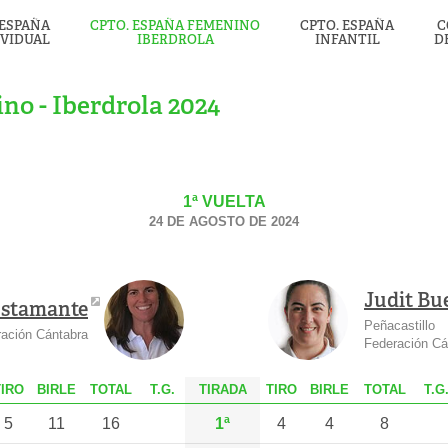
 ESPAÑA
CPTO. ESPAÑA FEMENINO
CPTO. ESPAÑA
C
IVIDUAL
IBERDROLA
INFANTIL
D
o - Iberdrola 2024
1ª VUELTA
24 DE AGOSTO DE 2024
Judit Bu
ustamante
Peñacastillo
ación Cántabra
Federación Cá
T
IRO
B
IRLE
T
OTAL
T.G.
TIRADA
T
IRO
B
IRLE
T
OTAL
T.G
5
11
16
1ª
4
4
8