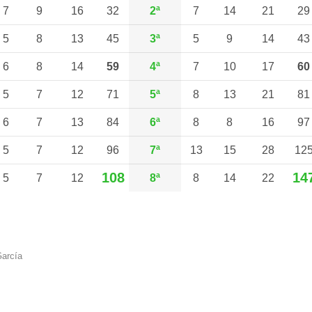
7
9
16
32
2ª
7
14
21
29
5
8
13
45
3ª
5
9
14
43
6
8
14
59
4ª
7
10
17
60
5
7
12
71
5ª
8
13
21
81
6
7
13
84
6ª
8
8
16
97
5
7
12
96
7ª
13
15
28
12
108
14
5
7
12
8ª
8
14
22
García