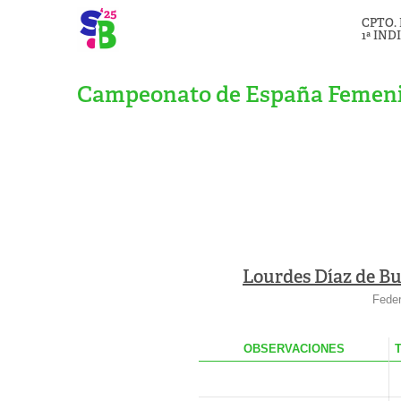
CPTO.
1ª IND
Campeonato de España Femenin
Lourdes Díaz de B
Feder
OBS
ERVACIONES