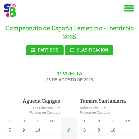
Campeonato de España Femenino - Iberdrola
2025
PARTIDOS
CLASIFICACIÓN
1ª VUELTA
23 DE AGOSTO DE 2025
Águeda Cagigas
Tamara Santamaría
Las Cárcobas FEM
Atlético Deva FEM
Federación Cántabra
Federación Cántabra
T
B
T
T.G.
T
B
T
T.G.
5
9
14
1ª
8
8
16