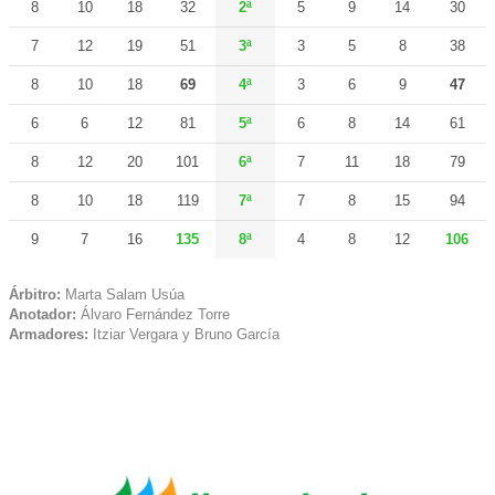
8
10
18
32
2ª
5
9
14
30
7
12
19
51
3ª
3
5
8
38
8
10
18
69
4ª
3
6
9
47
6
6
12
81
5ª
6
8
14
61
8
12
20
101
6ª
7
11
18
79
8
10
18
119
7ª
7
8
15
94
9
7
16
135
8ª
4
8
12
106
Árbitro:
Marta Salam Usúa
Anotador:
Álvaro Fernández Torre
Armadores:
Itziar Vergara y Bruno García