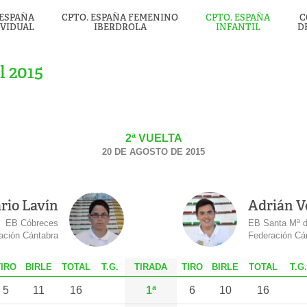
 ESPAÑA
CPTO. ESPAÑA FEMENINO
CPTO. ESPAÑA
C
IVIDUAL
IBERDROLA
INFANTIL
D
l 2015
2ª VUELTA
20 DE AGOSTO DE 2015
rio Lavín
Adrián V
EB Cóbreces
EB Santa Mª 
ación Cántabra
Federación Cá
T
IRO
B
IRLE
T
OTAL
T.G.
TIRADA
T
IRO
B
IRLE
T
OTAL
T.G.
5
11
16
1ª
6
10
16