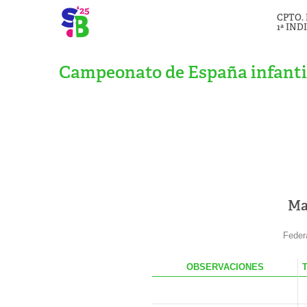
CPTO.
1ª IND
Campeonato de España infanti
Ma
Feder
OBS
ERVACIONES