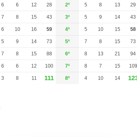
6
6
12
28
2ª
5
8
13
29
7
8
15
43
3ª
5
9
14
43
6
10
16
59
4ª
5
10
15
58
5
9
14
73
5ª
7
8
15
73
7
8
15
88
6ª
8
13
21
94
6
6
12
100
7ª
8
7
15
10
111
12
3
8
11
8ª
4
10
14
z