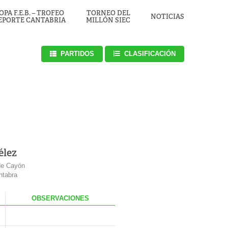
OPA F.E.B. – TROFEO
TORNEO DEL
NOTICIAS
EPORTE CANTABRIA
MILLÓN SIEC
PARTIDOS
CLASIFICACIÓN
élez
de Cayón
ntabra
OBS
ERVACIONES