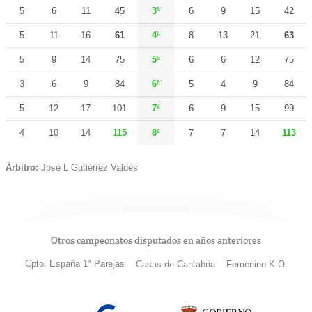
5
6
11
45
3ª
6
9
15
42
5
11
16
61
4ª
8
13
21
63
5
9
14
75
5ª
6
6
12
75
3
6
9
84
6ª
5
4
9
84
5
12
17
101
7ª
6
9
15
99
4
10
14
115
8ª
7
7
14
113
Árbitro:
José L Gutiérrez Valdés
Otros campeonatos disputados en años anteriores
Cpto. España 1ª Parejas
Casas de Cantabria
Femenino K.O.