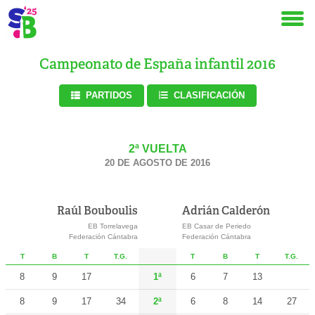
Campeonato de España infantil 2016
PARTIDOS
CLASIFICACIÓN
2ª VUELTA
20 DE AGOSTO DE 2016
Raúl Bouboulis
Adrián Calderón
EB Torrelavega
EB Casar de Periedo
Federación Cántabra
Federación Cántabra
T
B
T
T.G.
T
B
T
T.G.
8
9
17
1ª
6
7
13
8
9
17
34
2ª
6
8
14
27