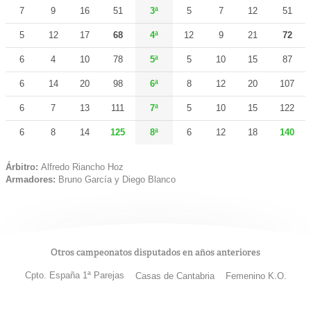
7
9
16
51
3ª
5
7
12
51
5
12
17
68
4ª
12
9
21
72
6
4
10
78
5ª
5
10
15
87
6
14
20
98
6ª
8
12
20
107
6
7
13
111
7ª
5
10
15
122
6
8
14
125
8ª
6
12
18
140
Árbitro:
Alfredo Riancho Hoz
Armadores:
Bruno García y Diego Blanco
Otros campeonatos disputados en años anteriores
Cpto. España 1ª Parejas
Casas de Cantabria
Femenino K.O.