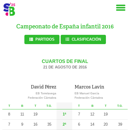
Campeonato de España infantil 2016
PARTIDOS
CLASIFICACIÓN
CUARTOS DE FINAL
21 DE AGOSTO DE 2016
David Pérez
Marcos Lavín
EB Torrelavega
EB Manuel García
Federación Cántabra
Federación Cántabra
T
B
T
T.G.
T
B
T
T.G.
8
11
19
1ª
7
12
19
7
9
16
35
2ª
6
14
20
39