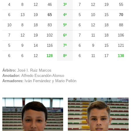
4
8
12
46
3ª
7
12
19
55
6
13
19
65
4ª
5
10
15
70
10
8
18
83
5ª
6
12
18
88
7
12
19
102
6ª
7
11
18
106
5
9
14
116
7ª
6
9
15
121
6
6
12
128
8ª
6
11
17
138
Árbitro:
José I. Ruiz Marcos
Anotador:
Alfredo Escandón Alonso
Armadores:
Iván Fernández y Mario Pellón