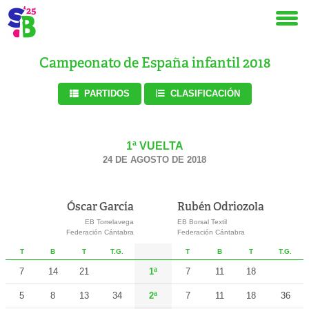
Campeonato de España infantil 2018
PARTIDOS
CLASIFICACIÓN
1ª VUELTA
24 DE AGOSTO DE 2018
Óscar García
Rubén Odriozola
EB Torrelavega
EB Borsal Textil
Federación Cántabra
Federación Cántabra
T
B
T
T.G.
T
B
T
T.G.
7
14
21
1ª
7
11
18
5
8
13
34
2ª
7
11
18
36