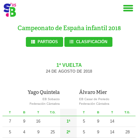
Campeonato de España infantil 2018
PARTIDOS
CLASIFICACIÓN
1ª VUELTA
24 DE AGOSTO DE 2018
Yago Quintela
Álvaro Mier
EB Sobarzo
EB Casar de Periedo
Federación Cántabra
Federación Cántabra
T
B
T
T.G.
T
B
T
T.G.
7
9
16
1ª
5
9
14
5
4
9
25
2ª
5
9
14
28