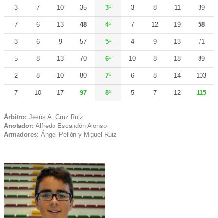
3
7
10
35
3ª
3
8
11
39
7
6
13
48
4ª
7
12
19
58
3
6
9
57
5ª
4
9
13
71
5
8
13
70
6ª
10
8
18
89
2
8
10
80
7ª
6
8
14
103
7
10
17
97
8ª
5
7
12
115
Árbitro:
Jesús A. Cruz Ruiz
Anotador:
Alfredo Escandón Alonso
Armadores:
Ángel Pellón y Miguel Ruiz