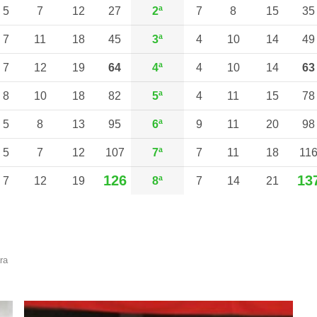
5
7
12
27
2ª
7
8
15
35
7
11
18
45
3ª
4
10
14
49
7
12
19
64
4ª
4
10
14
63
8
10
18
82
5ª
4
11
15
78
5
8
13
95
6ª
9
11
20
98
5
7
12
107
7ª
7
11
18
11
126
13
7
12
19
8ª
7
14
21
ra