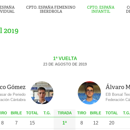
 ESPAÑA
CPTO. ESPAÑA FEMENINO
CPTO. ESPAÑA
C
IVIDUAL
IBERDROLA
INFANTIL
D
l 2019
1ª VUELTA
23 DE AGOSTO DE 2019
co Gómez
Álvaro M
sar de Periedo
EB Borsal Text
ación Cántabra
Federación Cá
T
IRO
B
IRLE
T
OTAL
T.G.
TIRADA
T
IRO
B
IRLE
T
OTAL
T.G
8
7
15
1ª
8
12
20