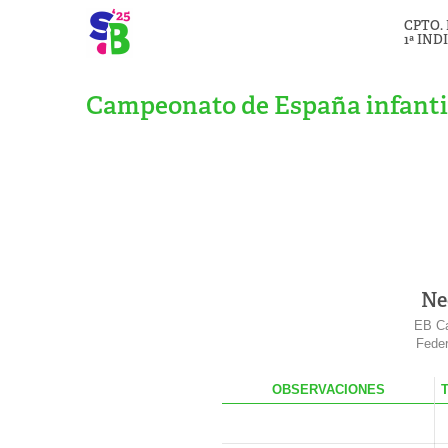
CPTO.
1ª IND
Campeonato de España infanti
Ne
EB Ca
Feder
OBS
ERVACIONES