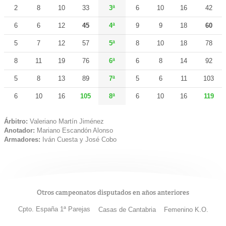
2
8
10
33
3ª
6
10
16
42
6
6
12
45
4ª
9
9
18
60
5
7
12
57
5ª
8
10
18
78
8
11
19
76
6ª
6
8
14
92
5
8
13
89
7ª
5
6
11
103
6
10
16
105
8ª
6
10
16
119
Árbitro:
Valeriano Martín Jiménez
Anotador:
Mariano Escandón Alonso
Armadores:
Iván Cuesta y José Cobo
Otros campeonatos disputados en años anteriores
Cpto. España 1ª Parejas
Casas de Cantabria
Femenino K.O.