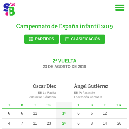
Campeonato de España infantil 2019
PARTIDOS
CLASIFICACIÓN
2ª VUELTA
23 DE AGOSTO DE 2019
Óscar Díez
Ángel Gutiérrez
EB La Rasilla
EB Peñacastillo
Federación Cántabra
Federación Cántabra
T
B
T
T.G.
T
B
T
T.G.
6
6
12
1ª
6
6
12
4
7
11
23
2ª
6
8
14
26