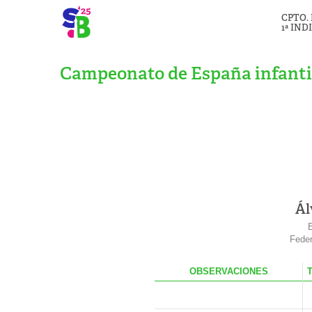
CPTO.
1ª IND
Campeonato de España infanti
Ál
E
Feder
OBS
ERVACIONES