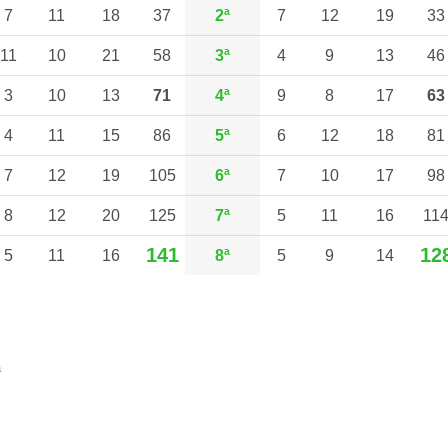
7
11
18
37
2ª
7
12
19
33
11
10
21
58
3ª
4
9
13
46
3
10
13
71
4ª
9
8
17
63
4
11
15
86
5ª
6
12
18
81
7
12
19
105
6ª
7
10
17
98
8
12
20
125
7ª
5
11
16
11
141
12
5
11
16
8ª
5
9
14
a