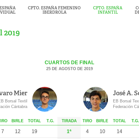
 ESPAÑA
CPTO. ESPAÑA FEMENINO
CPTO. ESPAÑA
C
IVIDUAL
IBERDROLA
INFANTIL
D
l 2019
CUARTOS DE FINAL
25 DE AGOSTO DE 2019
varo Mier
José A. 
B Borsal Textil
EB Borsal Text
ación Cántabra
Federación Cá
T
IRO
B
IRLE
T
OTAL
T.G.
TIRADA
T
IRO
B
IRLE
T
OTAL
T.G
7
12
19
1ª
4
10
14