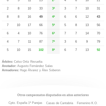
6
5
11
23
2ª
4
6
10
21
2
8
10
33
3ª
3
7
10
31
8
8
16
49
4ª
6
6
12
43
7
10
17
66
5ª
5
8
13
56
6
4
10
76
6ª
7
7
14
70
4
7
11
87
7ª
3
6
9
79
5
10
15
102
8ª
6
7
13
92
Árbitro:
Celso Ortiz Revuelta
Anotador:
Augusto Fernández Salas
Armadores:
Hugo Álvarez y Álex Soberon
Otros campeonatos disputados en años anteriores
Cpto. España 1ª Parejas
Casas de Cantabria
Femenino K.O.