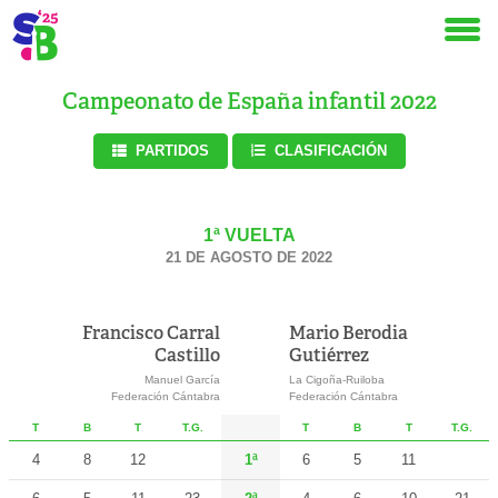
Campeonato de España infantil 2022
PARTIDOS
CLASIFICACIÓN
1ª VUELTA
21 DE AGOSTO DE 2022
Francisco Carral
Mario Berodia
Castillo
Gutiérrez
Manuel García
La Cigoña-Ruiloba
Federación Cántabra
Federación Cántabra
T
B
T
T.G.
T
B
T
T.G.
4
8
12
1ª
6
5
11