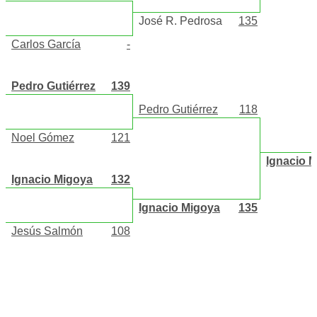
José R. Pedrosa
135
Carlos García
-
Pedro Gutiérrez
139
Pedro Gutiérrez
118
Noel Gómez
121
Ignacio 
Ignacio Migoya
132
Ignacio Migoya
135
Jesús Salmón
108