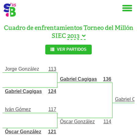
Cuadro de enfrentamientos Torneo del Millón
SIEC
VER PARTIDOS
Jorge González
113
Gabriel Cagigas
136
Gabriel Cagigas
124
Gabriel C
Iván Gómez
117
Óscar González
114
Óscar González
121