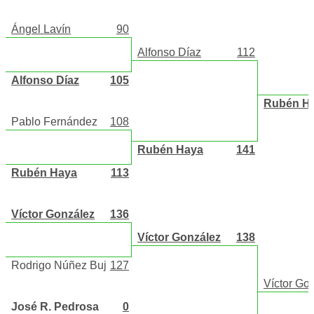
Ángel Lavín
90
Alfonso Díaz
112
Alfonso Díaz
105
Rubén H
Pablo Fernández
108
Rubén Haya
141
Rubén Haya
113
Víctor González
136
Víctor González
138
Rodrigo Núñez Buj
127
Víctor Go
José R. Pedrosa
0