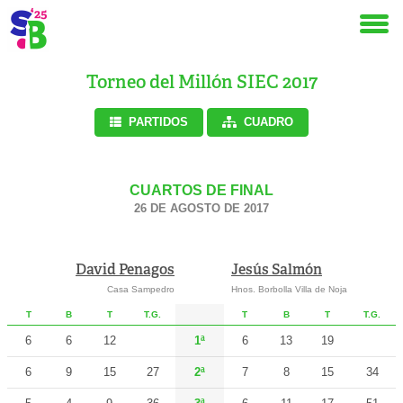
Torneo del Millón SIEC 2017
PARTIDOS
CUADRO
CUARTOS DE FINAL
26 DE AGOSTO DE 2017
David Penagos
Jesús Salmón
Casa Sampedro
Hnos. Borbolla Villa de Noja
T
B
T
T.G.
T
B
T
T.G.
6
6
12
1ª
6
13
19
6
9
15
27
2ª
7
8
15
34