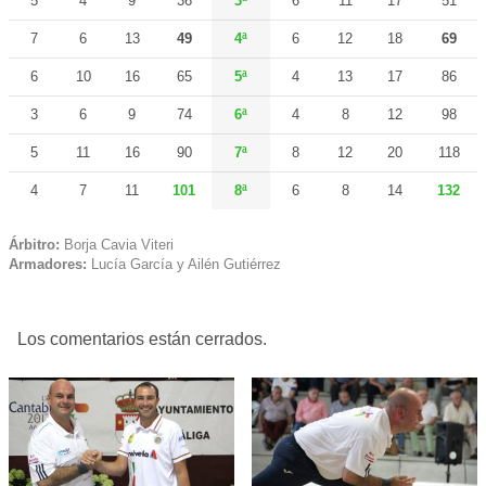
5
4
9
36
3ª
6
11
17
51
7
6
13
49
4ª
6
12
18
69
6
10
16
65
5ª
4
13
17
86
3
6
9
74
6ª
4
8
12
98
5
11
16
90
7ª
8
12
20
118
4
7
11
101
8ª
6
8
14
132
Árbitro:
Borja Cavia Viteri
Armadores:
Lucía García y Ailén Gutiérrez
Los comentarios están cerrados.