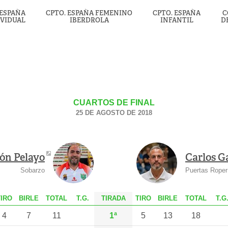
 ESPAÑA
CPTO. ESPAÑA FEMENINO
CPTO. ESPAÑA
C
IVIDUAL
IBERDROLA
INFANTIL
D
CUARTOS DE FINAL
25 DE AGOSTO DE 2018
n Pelayo
Carlos G
Sobarzo
Puertas Roper
T
IRO
B
IRLE
T
OTAL
T.G.
TIRADA
T
IRO
B
IRLE
T
OTAL
T.G
4
7
11
1ª
5
13
18