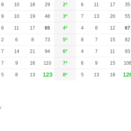
8
10
18
29
2ª
6
11
17
35
9
10
19
48
3ª
7
13
20
55
6
11
17
65
4ª
4
8
12
67
2
6
8
73
5ª
8
7
15
82
7
14
21
94
6ª
4
7
11
93
7
9
16
110
7ª
6
9
15
10
123
12
5
8
13
8ª
5
13
18
z