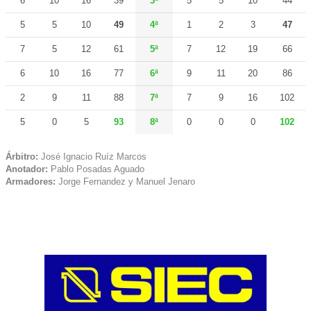
6
10
16
39
3ª
5
5
10
44
5
5
10
49
4ª
1
2
3
47
7
5
12
61
5ª
7
12
19
66
6
10
16
77
6ª
9
11
20
86
2
9
11
88
7ª
7
9
16
102
5
0
5
93
8ª
0
0
0
102
Árbitro:
José Ignacio Ruíz Marcos
Anotador:
Pablo Posadas Aguado
Armadores:
Jorge Fernandez y Manuel Jenaro