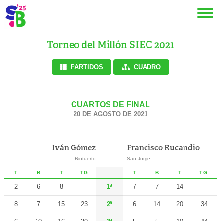
Torneo del Millón SIEC 2021
PARTIDOS
CUADRO
CUARTOS DE FINAL
20 DE AGOSTO DE 2021
Iván Gómez
Francisco Rucandio
Riotuerto
San Jorge
T
B
T
T.G.
T
B
T
T.G.
2
6
8
1ª
7
7
14
8
7
15
23
2ª
6
14
20
34