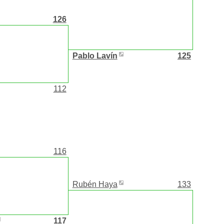
126
Pablo Lavín
125
112
116
Rubén Haya
133
117