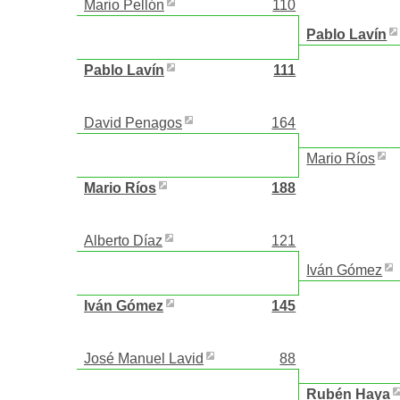
Mario Pellón
110
Pablo Lavín
Pablo Lavín
111
David Penagos
164
Mario Ríos
Mario Ríos
188
Alberto Díaz
121
Iván Gómez
Iván Gómez
145
José Manuel Lavid
88
Rubén Haya