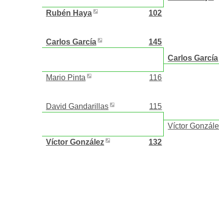
Rubén Haya
102
Carlos García
145
Carlos García
Mario Pinta
116
David Gandarillas
115
Víctor Gonzál
Víctor González
132