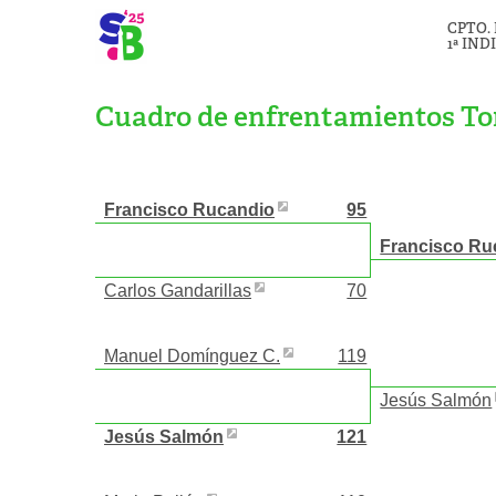
CPTO.
1ª IND
Cuadro de enfrentamientos To
Francisco Rucandio
95
Francisco Ru
Carlos Gandarillas
70
Manuel Domínguez C.
119
Jesús Salmón
Jesús Salmón
121