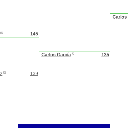
Carlos
145
Carlos García
135
ez
139