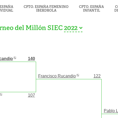
 ESPAÑA
CPTO. ESPAÑA FEMENINO
CPTO. ESPAÑA
C
IVIDUAL
IBERDROLA
INFANTIL
D
rneo del Millón SIEC
candio
140
Francisco Rucandio
122
107
Pablo 