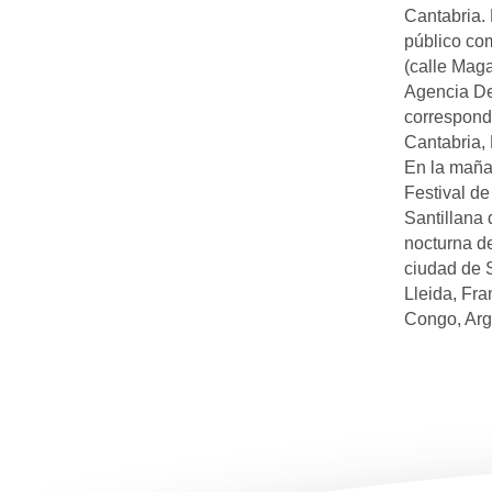
Cantabria. 
público com
(calle Maga
Agencia De
correspond
Cantabria,
En la mañan
Festival de
Santillana 
nocturna de
ciudad de S
Lleida, Fra
Congo, Arge