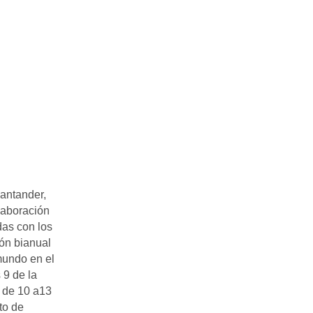
antander,
laboración
das con los
ión bianual
mundo en el
 9 de la
 de 10 a13
to de