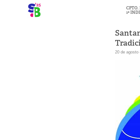
CPTO.
1ª IND
Santan
Tradic
20 de agosto