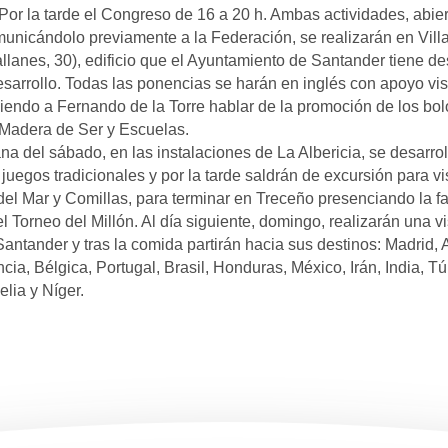
Por la tarde el Congreso de 16 a 20 h. Ambas actividades, abier
unicándolo previamente a la Federación, se realizarán en Villa
llanes, 30), edificio que el Ayuntamiento de Santander tiene de
sarrollo. Todas las ponencias se harán en inglés con apoyo vis
iendo a Fernando de la Torre hablar de la promoción de los bol
 Madera de Ser y Escuelas.
a del sábado, en las instalaciones de La Albericia, se desarrol
 juegos tradicionales y por la tarde saldrán de excursión para vis
del Mar y Comillas, para terminar en Treceño presenciando la f
l Torneo del Millón. Al día siguiente, domingo, realizarán una vis
antander y tras la comida partirán hacia sus destinos: Madrid, 
ncia, Bélgica, Portugal, Brasil, Honduras, México, Irán, India, T
lia y Níger.