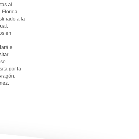
tas al
 Florida
stinado a la
ual,
os en
lará el
itar
ase
ita por la
Aragón,
únez,