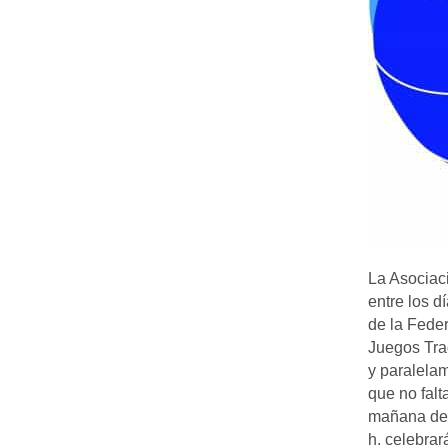
La Asociac
entre los 
de la Fede
Juegos Trad
y paralela
que no falt
mañana del
h. celebra