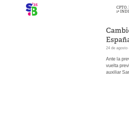
CPTO.
1ª IND
Cambio
España
24 de agosto
Ante la pre
vuelta prev
auxiliar S