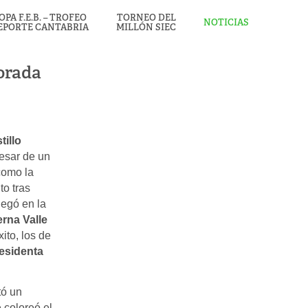
OPA F.E.B. – TROFEO
TORNEO DEL
NOTICIAS
EPORTE CANTABRIA
MILLÓN SIEC
porada
illo
esar de un
 como la
to tras
llegó en la
rna Valle
ito, los de
esidenta
tó un
 coloreó el