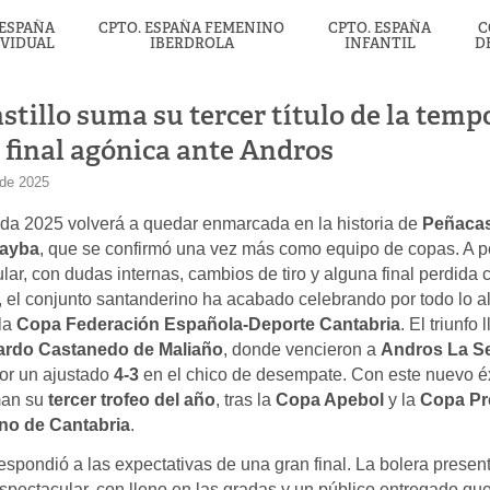
 ESPAÑA
CPTO. ESPAÑA FEMENINO
CPTO. ESPAÑA
C
IVIDUAL
IBERDROLA
INFANTIL
D
stillo suma su tercer título de la tem
 final agónica ante Andros
 de 2025
da 2025 volverá a quedar enmarcada en la historia de
Peñacast
Mayba
, que se confirmó una vez más como equipo de copas. A p
ular, con dudas internas, cambios de tiro y alguna final perdida
el conjunto santanderino ha acabado celebrando por todo lo al
 la
Copa Federación Española-Deporte Cantabria
. El triunfo 
ardo Castanedo de Maliaño
, donde vencieron a
Andros La Se
or un ajustado
4-3
en el chico de desempate. Con este nuevo éx
an su
tercer trofeo del año
, tras la
Copa Apebol
y la
Copa Pr
no de Cantabria
.
respondió a las expectativas de una gran final. La bolera presen
pectacular, con lleno en las gradas y un público entregado que