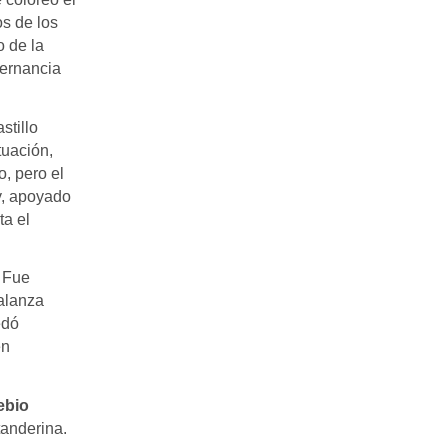
os de los
o de la
ternancia
stillo
tuación,
o, pero el
y, apoyado
ta el
. Fue
balanza
edó
en
ebio
tanderina.