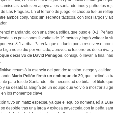
 camisetas azules en apoyo a los santanderinos y pañuelos roj
de Las Fraguas. En el terreno de juego, el choque fue un reflej
tre ambos conjuntos: sin secretos tácticos, con tiros largos y al
dor.
enzó mandando, con una tirada sólida que puso el 0-1. Peñaca
esde sus posiciones favoritas de 19 metros y logró voltear la si
ponerse 3-1 arriba. Parecía que el duelo podía resolverse pront
Liga no se dio por vencido, aprovechó los errores de su rival 
que decisivo de David Penagos
, consiguió llevar la final has
.
finitivo resumió la esencia del partido: tensión, riesgo y calidad
cuando
Mario Pellón firmó un emboque de 20
, que inclinó la 
ente para los de Santander. Sin necesidad de birlar, el título qu
 y se desató la alegría de un equipo que volvió a mostrar su g
o en los momentos clave.
ción tuvo un matiz especial, ya que el equipo homenajeó a
Eus
 se despide tras una larga y exitosa trayectoria con la peña san