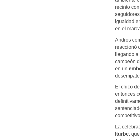
recinto con
seguidores 
igualdad en
en el marca
Andros com
reaccionó d
llegando a 
campeón de 
en un
embo
desempate
El chico de
entonces 
definitivam
sentenciado
competitiv
La celebra
Iturbe
, que