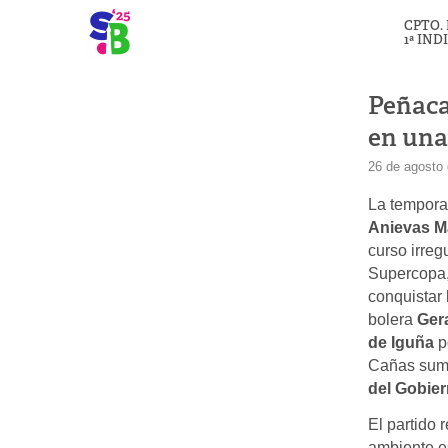
CPTO.
1ª IND
Peñaca
en una
26 de agosto
La tempora
Anievas 
curso irreg
Supercopa, 
conquistar
bolera
Ger
de Iguña
p
Cañas sum
del Gobier
El partido 
ambiente es