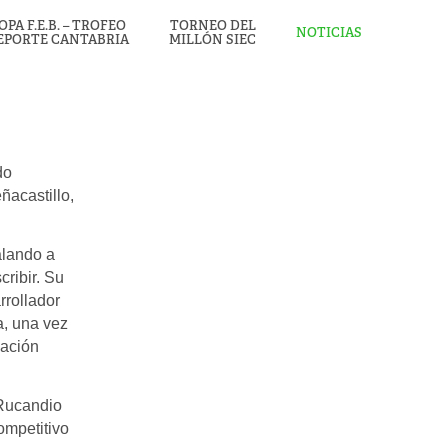
OPA F.E.B. – TROFEO
TORNEO DEL
NOTICIAS
EPORTE CANTABRIA
MILLÓN SIEC
do
acastillo,
alando a
ribir. Su
rrollador
ba, una vez
uación
 Rucandio
ompetitivo