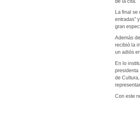
de la cita.
La final se
entradas” y 
gran espec
Además de 
recibió la 
un adiós en
En lo insti
presidenta
de Cultura,
representan
Con este nu