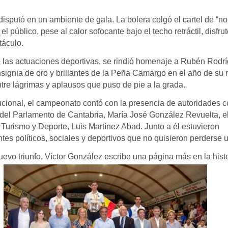
 disputó en un ambiente de gala. La bolera colgó el cartel de “n
el público, pese al calor sofocante bajo el techo retráctil, disfru
táculo.
las actuaciones deportivas, se rindió homenaje a Rubén Rodr
insignia de oro y brillantes de la Peña Camargo en el año de su r
tre lágrimas y aplausos que puso de pie a la grada.
tucional, el campeonato contó con la presencia de autoridades c
 del Parlamento de Cantabria, María José González Revuelta, e
 Turismo y Deporte, Luis Martínez Abad. Junto a él estuvieron
tes políticos, sociales y deportivos que no quisieron perderse u
evo triunfo, Víctor González escribe una página más en la histo