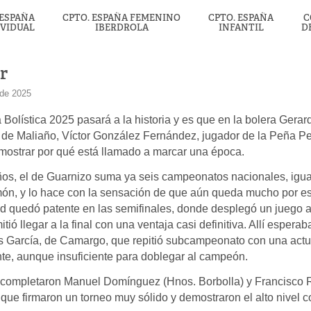
 ESPAÑA
CPTO. ESPAÑA FEMENINO
CPTO. ESPAÑA
C
IVIDUAL
IBERDROLA
INFANTIL
D
r
 de 2025
olística 2025 pasará a la historia y es que en la bolera Gerar
de Maliaño, Víctor González Fernández, jugador de la Peña Peñ
emostrar por qué está llamado a marcar una época.
ños, el de Guarnizo suma ya seis campeonatos nacionales, igu
ón, y lo hace con la sensación de que aún queda mucho por esc
d quedó patente en las semifinales, donde desplegó un juego a
itió llegar a la final con una ventaja casi definitiva. Allí espera
s García, de Camargo, que repitió subcampeonato con una act
nte, aunque insuficiente para doblegar al campeón.
o completaron Manuel Domínguez (Hnos. Borbolla) y Francisco
 que firmaron un torneo muy sólido y demostraron el alto nivel c