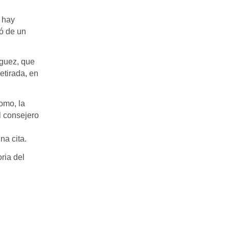
o hay
tó de un
íguez, que
etirada, en
omo, la
l consejero
na cita.
ria del