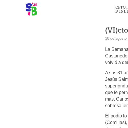
CPTO.
1ª IND
(VI)cto
30 de agosto
La Semana B
Castanedo 
volvió a d
A sus 31 a
Jesús Salm
superiorida
que le perm
más, Carlo
sobresalie
El podio l
(Comillas),