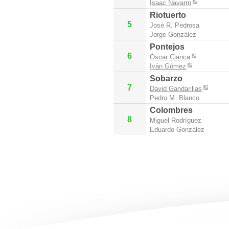
Isaac Navarro
Riotuerto
5
José R. Pedrosa
Jorge González
Pontejos
6
Óscar Cianca
Iván Gómez
Sobarzo
7
David Gandarillas
Pedro M. Blanco
Colombres
8
Miguel Rodríguez
Eduardo González