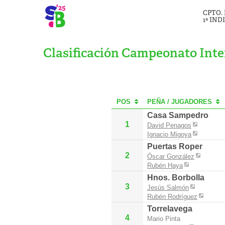
CPTO.
1ª IND
Clasificación Campeonato Inte
POS
PEÑA / JUGADORES
Casa Sampedro
1
David Penagos
Ignacio Migoya
Puertas Roper
2
Óscar González
Rubén Haya
Hnos. Borbolla
3
Jesús Salmón
Rubén Rodríguez
Torrelavega
4
Mario Pinta