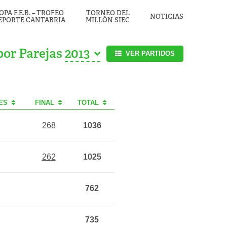
OPA F.E.B. – TROFEO
TORNEO DEL
NOTICIAS
EPORTE CANTABRIA
MILLÓN SIEC
por Parejas
VER PARTIDOS
ES
FINAL
TOTAL
268
1036
262
1025
762
735