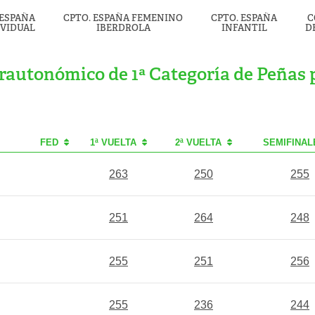
 ESPAÑA
CPTO. ESPAÑA FEMENINO
CPTO. ESPAÑA
C
IVIDUAL
IBERDROLA
INFANTIL
D
rautonómico de 1ª Categoría de Peñas 
FED
1ª VUELTA
2ª VUELTA
SEMIFINAL
263
250
255
251
264
248
255
251
256
255
236
244