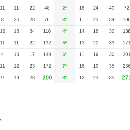
11
11
22
48
2ª
16
24
40
72
8
20
28
76
3ª
11
23
34
10
16
18
34
110
4ª
14
18
32
13
11
11
22
132
5ª
13
20
33
17
4
13
17
149
6ª
11
19
30
20
11
12
23
172
7ª
16
19
35
23
200
27
9
19
28
8ª
12
23
35
s.