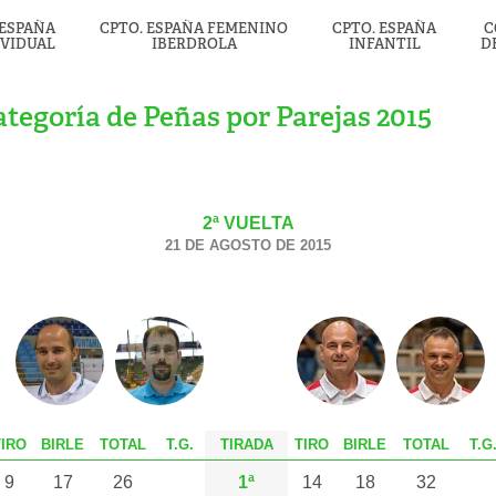
 ESPAÑA
CPTO. ESPAÑA FEMENINO
CPTO. ESPAÑA
C
IVIDUAL
IBERDROLA
INFANTIL
D
tegoría de Peñas por Parejas 2015
2ª VUELTA
21 DE AGOSTO DE 2015
T
IRO
B
IRLE
T
OTAL
T.G.
TIRADA
T
IRO
B
IRLE
T
OTAL
T.G
9
17
26
1ª
14
18
32