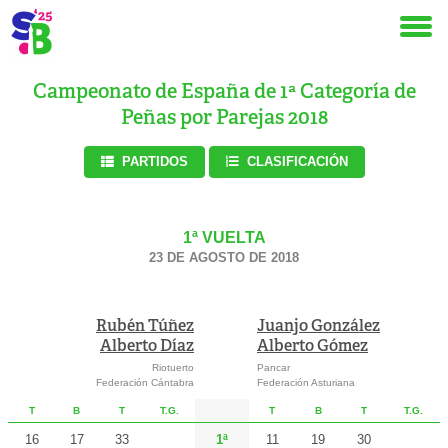
Campeonato de España de 1ª Categoría de
Peñas por Parejas 2018
PARTIDOS
CLASIFICACIÓN
1ª VUELTA
23 DE AGOSTO DE 2018
Rubén Túñez
Juanjo González
Alberto Díaz
Alberto Gómez
Riotuerto
Pancar
Federación Cántabra
Federación Asturiana
T
B
T
T.G.
T
B
T
T.G.
16
17
33
1ª
11
19
30