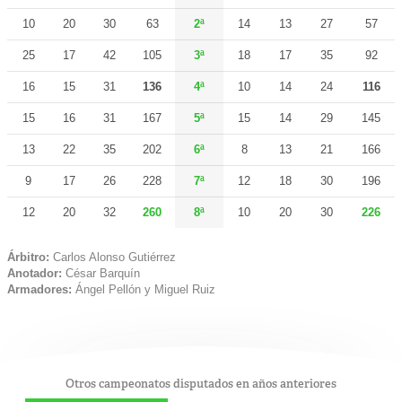
10
20
30
63
2ª
14
13
27
57
25
17
42
105
3ª
18
17
35
92
16
15
31
136
4ª
10
14
24
116
15
16
31
167
5ª
15
14
29
145
13
22
35
202
6ª
8
13
21
166
9
17
26
228
7ª
12
18
30
196
12
20
32
260
8ª
10
20
30
226
Árbitro:
Carlos Alonso Gutiérrez
Anotador:
César Barquín
Armadores:
Ángel Pellón y Miguel Ruiz
Otros campeonatos disputados en años anteriores