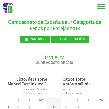
Campeonato de España de 1ª Categoría de
Peñas por Parejas 2018
PARTIDOS
CLASIFICACIÓN
1ª VUELTA
23 DE AGOSTO DE 2018
Víctor de la Torre
Carlos Torre
Manuel Domínguez C.
Antón Amilibia
Ribamontán al Mar
Ermua
Federación Cántabra
Federación Vasca
T
B
T
T.G.
T
B
T
T.G.
11
25
36
1ª
8
11
19