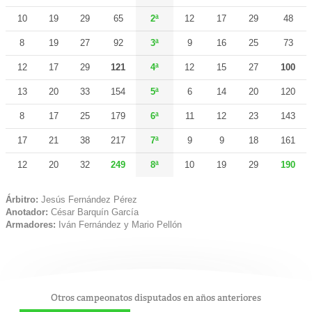
10
19
29
65
2ª
12
17
29
48
8
19
27
92
3ª
9
16
25
73
12
17
29
121
4ª
12
15
27
100
13
20
33
154
5ª
6
14
20
120
8
17
25
179
6ª
11
12
23
143
17
21
38
217
7ª
9
9
18
161
12
20
32
249
8ª
10
19
29
190
Árbitro:
Jesús Fernández Pérez
Anotador:
César Barquín García
Armadores:
Iván Fernández y Mario Pellón
Otros campeonatos disputados en años anteriores