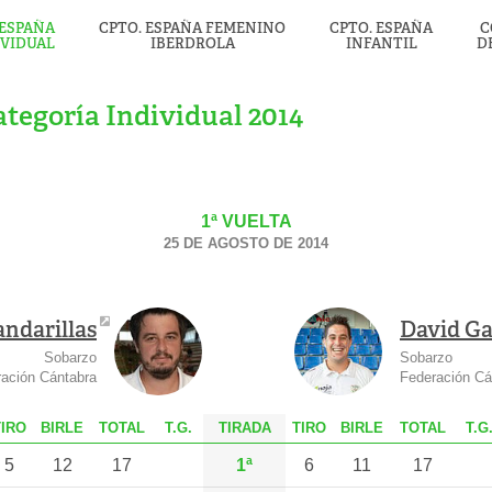
 ESPAÑA
CPTO. ESPAÑA FEMENINO
CPTO. ESPAÑA
C
IVIDUAL
IBERDROLA
INFANTIL
D
tegoría Individual 2014
1ª VUELTA
25 DE AGOSTO DE 2014
andarillas
David Ga
Sobarzo
Sobarzo
ación Cántabra
Federación Cá
T
IRO
B
IRLE
T
OTAL
T.G.
TIRADA
T
IRO
B
IRLE
T
OTAL
T.G
5
12
17
1ª
6
11
17