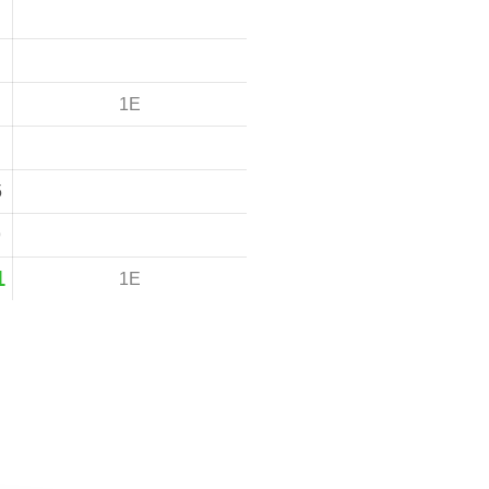
1E
5
9
1
1E