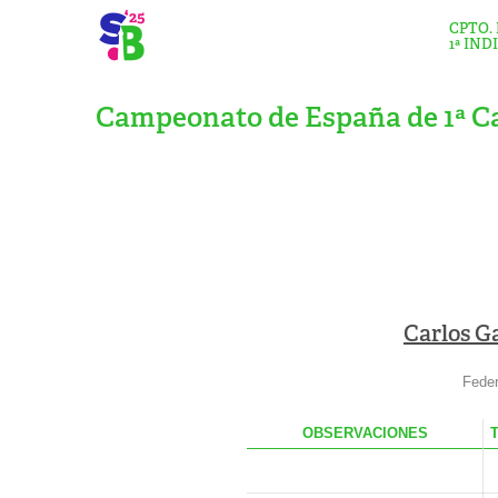
CPTO.
1ª IND
Campeonato de España de 1ª Ca
Carlos G
Feder
OBS
ERVACIONES