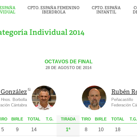
 ESPAÑA
CPTO. ESPAÑA FEMENINO
CPTO. ESPAÑA
C
IVIDUAL
IBERDROLA
INFANTIL
D
tegoría Individual 2014
OCTAVOS DE FINAL
28 DE AGOSTO DE 2014
 González
Rubén R
Hnos. Borbolla
Peñacastillo
ación Cántabra
Federación Cá
T
IRO
B
IRLE
T
OTAL
T.G.
TIRADA
T
IRO
B
IRLE
T
OTAL
T.G
5
9
14
1ª
8
10
18