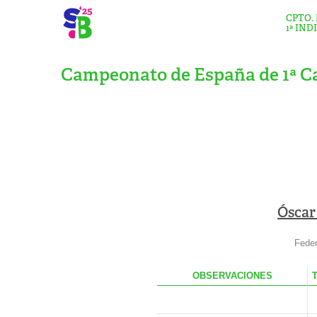
CPTO.
1ª IND
Campeonato de España de 1ª Ca
Óscar
Feder
OBS
ERVACIONES