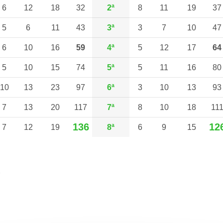
6
12
18
32
2ª
8
11
19
37
5
6
11
43
3ª
3
7
10
47
6
10
16
59
4ª
5
12
17
64
5
10
15
74
5ª
5
11
16
80
10
13
23
97
6ª
3
10
13
93
7
13
20
117
7ª
8
10
18
11
136
12
7
12
19
8ª
6
9
15