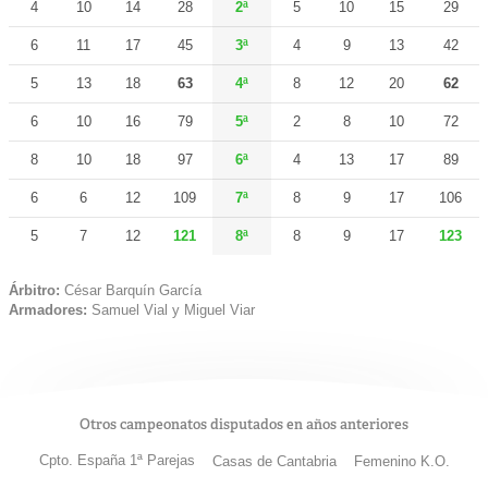
4
10
14
28
2ª
5
10
15
29
6
11
17
45
3ª
4
9
13
42
5
13
18
63
4ª
8
12
20
62
6
10
16
79
5ª
2
8
10
72
8
10
18
97
6ª
4
13
17
89
6
6
12
109
7ª
8
9
17
106
5
7
12
121
8ª
8
9
17
123
Árbitro:
César Barquín García
Armadores:
Samuel Vial y Miguel Viar
Otros campeonatos disputados en años anteriores
Cpto. España 1ª Parejas
Casas de Cantabria
Femenino K.O.