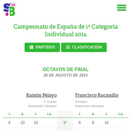
Campeonato de España de 1ª Categoría
Individual 2014
PARTIDOS
CLASIFICACIÓN
OCTAVOS DE FINAL
28 DE AGOSTO DE 2014
Ramón Pelayo
Francisco Rucandio
J. Cuesta
Pontejos
Federación Cántabra
Federación Cántabra
T
B
T
T.G.
T
B
T
T.G.
4
10
14
1ª
6
8
14