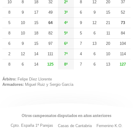
10
8
18
32
2ª
8
12
20
37
8
9
17
49
3ª
6
9
15
52
5
10
15
64
4ª
9
12
21
73
8
10
18
82
5ª
5
6
11
84
6
9
15
97
6ª
7
13
20
104
2
12
14
111
7ª
4
6
10
114
8
6
14
125
8ª
7
6
13
127
Árbitro:
Felipe Díez Llorente
Armadores:
Miguel Ruiz y Sergio García
Otros campeonatos disputados en años anteriores
Cpto. España 1ª Parejas
Casas de Cantabria
Femenino K.O.