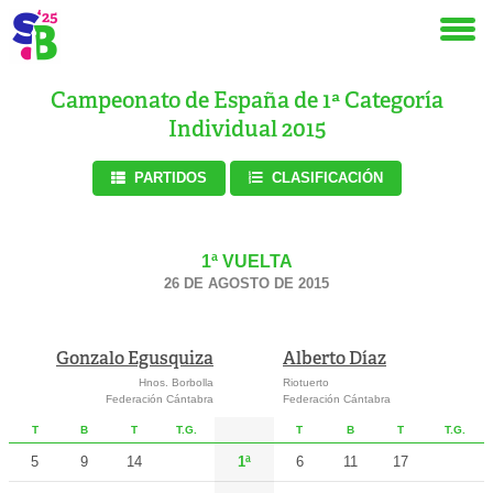
Campeonato de España de 1ª Categoría
Individual 2015
PARTIDOS
CLASIFICACIÓN
1ª VUELTA
26 DE AGOSTO DE 2015
Gonzalo Egusquiza
Alberto Díaz
Hnos. Borbolla
Riotuerto
Federación Cántabra
Federación Cántabra
T
B
T
T.G.
T
B
T
T.G.
5
9
14
1ª
6
11
17