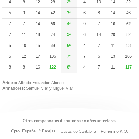
4
8
12
28
2ª
4
10
14
32
5
9
14
42
3ª
6
8
14
46
7
7
14
56
4ª
9
7
16
62
7
11
18
74
5ª
6
14
20
82
5
10
15
89
6ª
4
7
11
93
5
12
17
106
7ª
7
6
13
106
8
8
16
122
8ª
4
7
11
117
Árbitro:
Alfredo Escandón Alonso
Armadores:
Samuel Viar y Miguel Viar
Otros campeonatos disputados en años anteriores
Cpto. España 1ª Parejas
Casas de Cantabria
Femenino K.O.