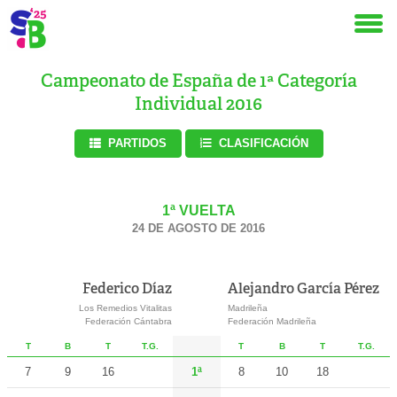
Campeonato de España de 1ª Categoría
Individual 2016
PARTIDOS
CLASIFICACIÓN
1ª VUELTA
24 DE AGOSTO DE 2016
Federico Díaz
Alejandro García Pérez
Los Remedios Vitalitas
Madrileña
Federación Cántabra
Federación Madrileña
T
B
T
T.G.
T
B
T
T.G.
7
9
16
1ª
8
10
18