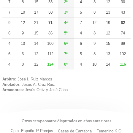
7
8
15
33
2ª
4
8
12
30
7
10
17
50
3ª
5
8
13
43
9
12
21
71
4ª
7
12
19
62
6
9
15
86
5ª
4
8
12
74
4
10
14
100
6ª
6
9
15
89
6
6
12
112
7ª
5
8
13
102
4
8
12
124
8ª
4
10
14
116
Árbitro:
José I. Ruiz Marcos
Anotador:
Jesús A. Cruz Ruiz
Armadores:
Jesús Ortiz y José Cobo
Otros campeonatos disputados en años anteriores
Cpto. España 1ª Parejas
Casas de Cantabria
Femenino K.O.