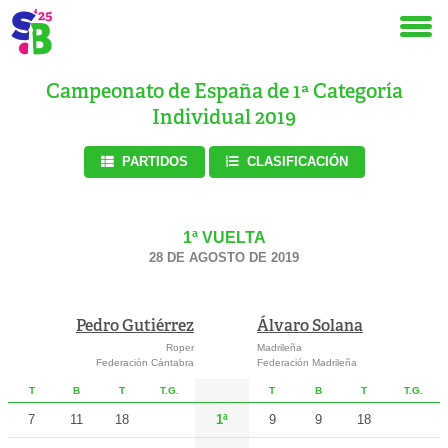
Campeonato de España de 1ª Categoría
Individual 2019
PARTIDOS
CLASIFICACIÓN
1ª VUELTA
28 DE AGOSTO DE 2019
Pedro Gutiérrez
Álvaro Solana
Roper
Madrileña
Federación Cántabra
Federación Madrileña
T
B
T
T.G.
T
B
T
T.G.
7
11
18
1ª
9
9
18