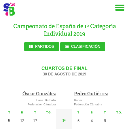
Campeonato de España de 1ª Categoría
Individual 2019
PARTIDOS
CLASIFICACIÓN
CUARTOS DE FINAL
30 DE AGOSTO DE 2019
Óscar González
Pedro Gutiérrez
Hnos. Borbolla
Roper
Federación Cántabra
Federación Cántabra
T
B
T
T.G.
T
B
T
T.G.
5
12
17
1ª
5
4
9