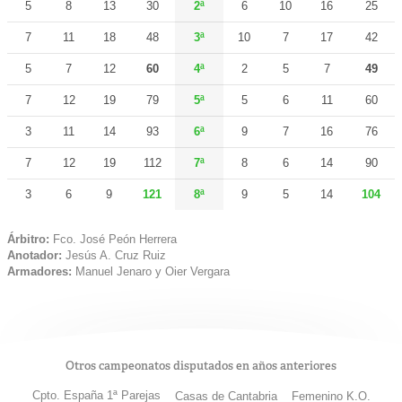
5
8
13
30
2ª
6
10
16
25
7
11
18
48
3ª
10
7
17
42
5
7
12
60
4ª
2
5
7
49
7
12
19
79
5ª
5
6
11
60
3
11
14
93
6ª
9
7
16
76
7
12
19
112
7ª
8
6
14
90
3
6
9
121
8ª
9
5
14
104
Árbitro:
Fco. José Peón Herrera
Anotador:
Jesús A. Cruz Ruiz
Armadores:
Manuel Jenaro y Oier Vergara
Otros campeonatos disputados en años anteriores
Cpto. España 1ª Parejas
Casas de Cantabria
Femenino K.O.