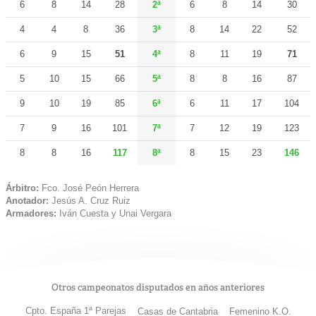
6
8
14
28
2ª
6
8
14
30
4
4
8
36
3ª
8
14
22
52
6
9
15
51
4ª
8
11
19
71
5
10
15
66
5ª
8
8
16
87
9
10
19
85
6ª
6
11
17
104
7
9
16
101
7ª
7
12
19
123
8
8
16
117
8ª
8
15
23
146
Árbitro:
Fco. José Peón Herrera
Anotador:
Jesús A. Cruz Ruiz
Armadores:
Iván Cuesta y Unai Vergara
Otros campeonatos disputados en años anteriores
Cpto. España 1ª Parejas
Casas de Cantabria
Femenino K.O.