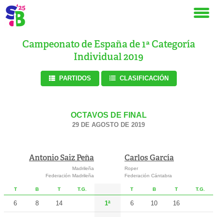
Campeonato de España de 1ª Categoría
Individual 2019
PARTIDOS
CLASIFICACIÓN
OCTAVOS DE FINAL
29 DE AGOSTO DE 2019
Antonio Saiz Peña
Carlos García
Madrileña
Roper
Federación Madrileña
Federación Cántabra
T
B
T
T.G.
T
B
T
T.G.
6
8
14
1ª
6
10
16