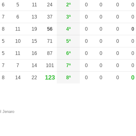
6
5
11
24
2ª
0
0
0
0
7
6
13
37
3ª
0
0
0
0
8
11
19
56
4ª
0
0
0
0
5
10
15
71
5ª
0
0
0
0
5
11
16
87
6ª
0
0
0
0
7
7
14
101
7ª
0
0
0
0
123
0
8
14
22
8ª
0
0
0
l Jenaro