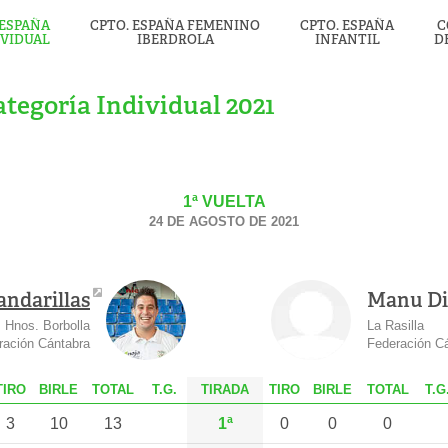
 ESPAÑA
CPTO. ESPAÑA FEMENINO
CPTO. ESPAÑA
C
IVIDUAL
IBERDROLA
INFANTIL
D
tegoría Individual 2021
1ª VUELTA
24 DE AGOSTO DE 2021
andarillas
Manu Di
Hnos. Borbolla
La Rasilla
ración Cántabra
Federación C
T
IRO
B
IRLE
T
OTAL
T.G.
TIRADA
T
IRO
B
IRLE
T
OTAL
T.G
3
10
13
1ª
0
0
0