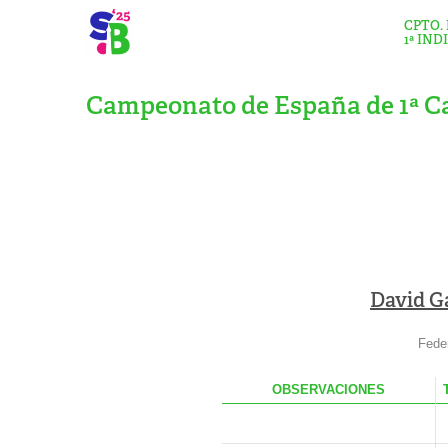
CPTO.
1ª IND
Campeonato de España de 1ª Ca
David G
Fede
OBS
ERVACIONES