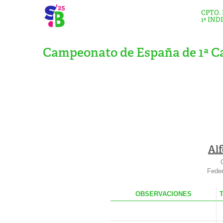
CPTO.
1ª IND
Campeonato de España de 1ª Ca
Alf
Feder
OBS
ERVACIONES