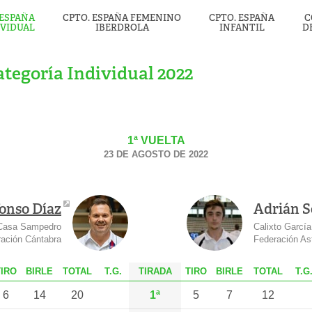
 ESPAÑA
CPTO. ESPAÑA FEMENINO
CPTO. ESPAÑA
C
IVIDUAL
IBERDROLA
INFANTIL
D
tegoría Individual 2022
1ª VUELTA
23 DE AGOSTO DE 2022
onso Díaz
Adrián 
Casa Sampedro
Calixto García
ación Cántabra
Federación As
T
IRO
B
IRLE
T
OTAL
T.G.
TIRADA
T
IRO
B
IRLE
T
OTAL
T.G
6
14
20
1ª
5
7
12