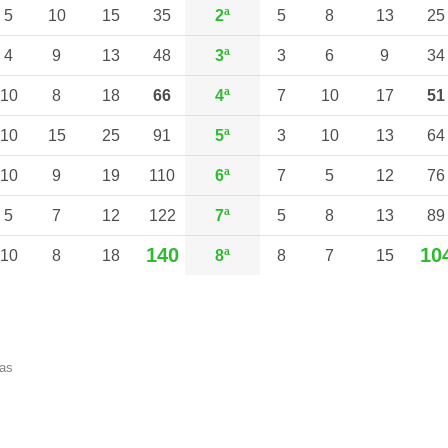
5
10
15
35
2ª
5
8
13
25
4
9
13
48
3ª
3
6
9
34
10
8
18
66
4ª
7
10
17
51
10
15
25
91
5ª
3
10
13
64
10
9
19
110
6ª
7
5
12
76
5
7
12
122
7ª
5
8
13
89
140
10
10
8
18
8ª
8
7
15
ias