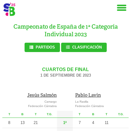
Campeonato de España de 1ª Categoría
Individual 2023
PARTIDOS
CLASIFICACIÓN
CUARTOS DE FINAL
1 DE SEPTIEMBRE DE 2023
Jesús Salmón
Pablo Lavín
Camargo
La Rasilla
Federación Cántabra
Federación Cántabra
T
B
T
T.G.
T
B
T
T.G.
8
13
21
1ª
7
4
11