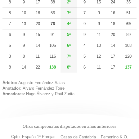
8
9
17
38
2ª
9
15
24
35
8
10
18
56
3ª
7
9
16
51
7
13
20
76
4ª
9
9
18
69
6
9
15
91
5ª
9
11
20
89
5
9
14
105
6ª
4
10
14
103
3
8
11
116
7ª
5
12
17
120
8
14
22
138
8ª
6
11
17
137
Árbitro:
Augusto Fernández Salas
Anotador:
Álvaro Fernández Torre
Armadores:
Hugo Álvarez y Raúl Zurita
Otros campeonatos disputados en años anteriores
Cpto. España 1ª Parejas
Casas de Cantabria
Femenino K.O.