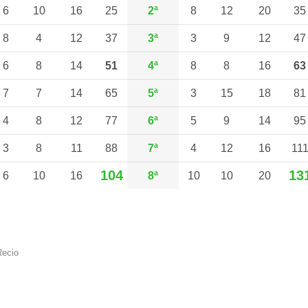
6
10
16
25
2ª
8
12
20
35
8
4
12
37
3ª
3
9
12
47
6
8
14
51
4ª
8
8
16
63
7
7
14
65
5ª
3
15
18
81
4
8
12
77
6ª
5
9
14
95
3
8
11
88
7ª
4
12
16
11
104
13
6
10
16
8ª
10
10
20
Recio