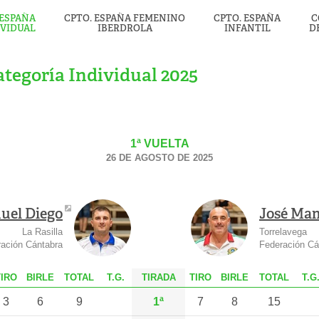
 ESPAÑA
CPTO. ESPAÑA FEMENINO
CPTO. ESPAÑA
C
IVIDUAL
IBERDROLA
INFANTIL
D
tegoría Individual 2025
1ª VUELTA
26 DE AGOSTO DE 2025
uel Diego
José Man
La Rasilla
Torrelavega
ación Cántabra
Federación Cá
T
IRO
B
IRLE
T
OTAL
T.G.
TIRADA
T
IRO
B
IRLE
T
OTAL
T.G
3
6
9
1ª
7
8
15