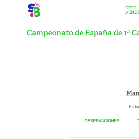
CPTO.
1ª IND
Campeonato de España de 1ª Ca
Man
Feder
OBS
ERVACIONES