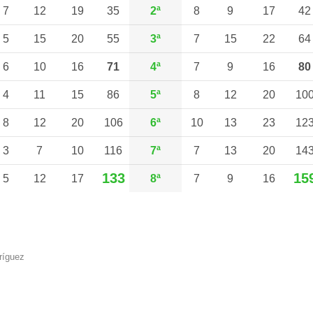
7
12
19
35
2ª
8
9
17
42
5
15
20
55
3ª
7
15
22
64
6
10
16
71
4ª
7
9
16
80
4
11
15
86
5ª
8
12
20
10
8
12
20
106
6ª
10
13
23
12
3
7
10
116
7ª
7
13
20
14
133
15
5
12
17
8ª
7
9
16
ríguez