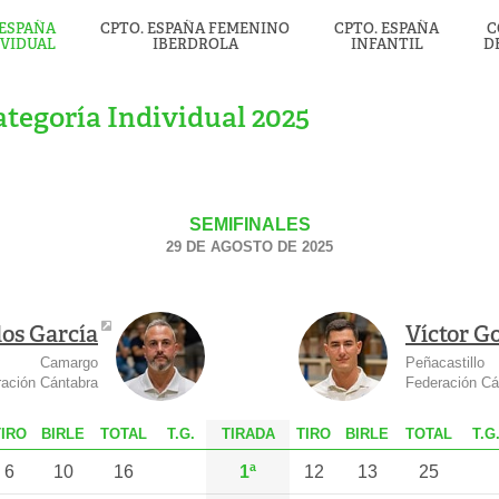
 ESPAÑA
CPTO. ESPAÑA FEMENINO
CPTO. ESPAÑA
C
IVIDUAL
IBERDROLA
INFANTIL
D
tegoría Individual 2025
SEMIFINALES
29 DE AGOSTO DE 2025
los García
Víctor G
Camargo
Peñacastillo
ación Cántabra
Federación Cá
T
IRO
B
IRLE
T
OTAL
T.G.
TIRADA
T
IRO
B
IRLE
T
OTAL
T.G
6
10
16
1ª
12
13
25