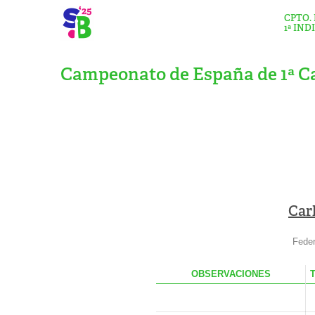
CPTO.
1ª IND
Campeonato de España de 1ª Ca
Car
Feder
OBS
ERVACIONES