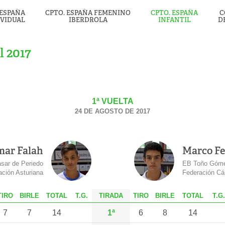
 ESPAÑA
CPTO. ESPAÑA FEMENINO
CPTO. ESPAÑA
C
IVIDUAL
IBERDROLA
INFANTIL
D
 2017
1ª VUELTA
24 DE AGOSTO DE 2017
ar Falah
Marco F
sar de Periedo
EB Toño Góm
ación Asturiana
Federación Cá
T
IRO
B
IRLE
T
OTAL
T.G.
TIRADA
T
IRO
B
IRLE
T
OTAL
T.G.
7
7
14
1ª
6
8
14