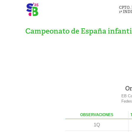
CPTO.
1ª IND
Campeonato de España infantil
Om
EB Ca
Feder
OBS
ERVACIONES
1Q