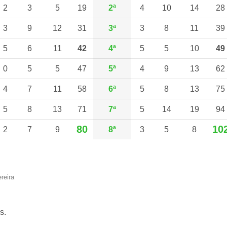
2
3
5
19
2ª
4
10
14
28
3
9
12
31
3ª
3
8
11
39
5
6
11
42
4ª
5
5
10
49
0
5
5
47
5ª
4
9
13
62
4
7
11
58
6ª
5
8
13
75
5
8
13
71
7ª
5
14
19
94
80
10
2
7
9
8ª
3
5
8
reira
s.