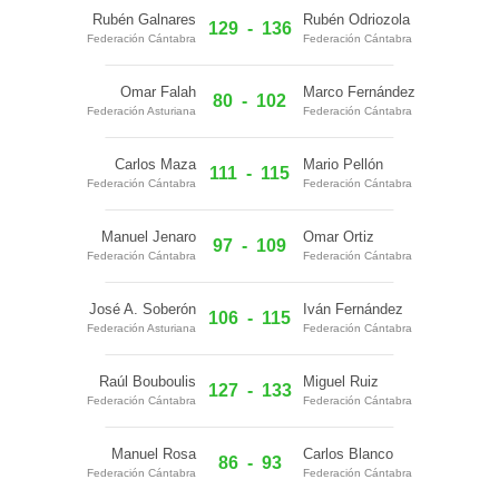
Rubén Galnares
Rubén Odriozola
129
-
136
Federación Cántabra
Federación Cántabra
Omar Falah
Marco Fernández
80
-
102
Federación Asturiana
Federación Cántabra
Carlos Maza
Mario Pellón
111
-
115
Federación Cántabra
Federación Cántabra
Manuel Jenaro
Omar Ortiz
97
-
109
Federación Cántabra
Federación Cántabra
José A. Soberón
Iván Fernández
106
-
115
Federación Asturiana
Federación Cántabra
Raúl Bouboulis
Miguel Ruiz
127
-
133
Federación Cántabra
Federación Cántabra
Manuel Rosa
Carlos Blanco
86
-
93
Federación Cántabra
Federación Cántabra