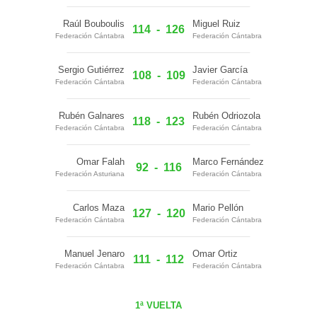
Raúl Bouboulis
Miguel Ruiz
114
-
126
Federación Cántabra
Federación Cántabra
Sergio Gutiérrez
Javier García
108
-
109
Federación Cántabra
Federación Cántabra
Rubén Galnares
Rubén Odriozola
118
-
123
Federación Cántabra
Federación Cántabra
Omar Falah
Marco Fernández
92
-
116
Federación Asturiana
Federación Cántabra
Carlos Maza
Mario Pellón
127
-
120
Federación Cántabra
Federación Cántabra
Manuel Jenaro
Omar Ortiz
111
-
112
Federación Cántabra
Federación Cántabra
1ª VUELTA