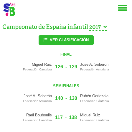
Campeonato de España infantil
VER CLASIFICACIÓN
FINAL
Miguel Ruiz
José A. Soberón
126
-
129
Federación Cántabra
Federación Asturiana
SEMIFINALES
José A. Soberón
Rubén Odriozola
140
-
130
Federación Asturiana
Federación Cántabra
Raúl Bouboulis
Miguel Ruiz
117
-
138
Federación Cántabra
Federación Cántabra