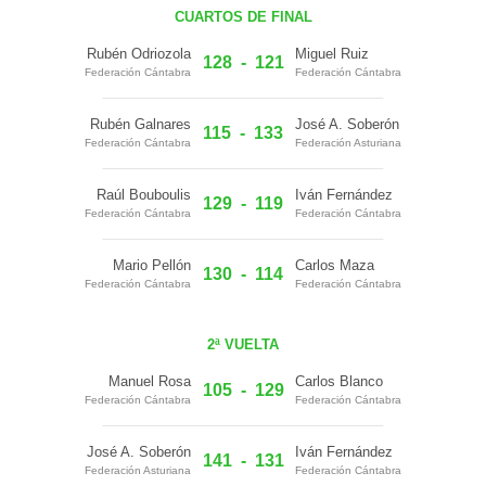
CUARTOS DE FINAL
Rubén Odriozola
Miguel Ruiz
128
-
121
Federación Cántabra
Federación Cántabra
Rubén Galnares
José A. Soberón
115
-
133
Federación Cántabra
Federación Asturiana
Raúl Bouboulis
Iván Fernández
129
-
119
Federación Cántabra
Federación Cántabra
Mario Pellón
Carlos Maza
130
-
114
Federación Cántabra
Federación Cántabra
2ª VUELTA
Manuel Rosa
Carlos Blanco
105
-
129
Federación Cántabra
Federación Cántabra
José A. Soberón
Iván Fernández
141
-
131
Federación Asturiana
Federación Cántabra